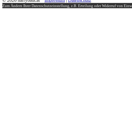
© 2026 harrybaut.at
Impressum
|
Datenschutz
Zum Ändern Ihrer Datenschutzeinstellung, z.B. Erteilung oder Widerruf von Einwi