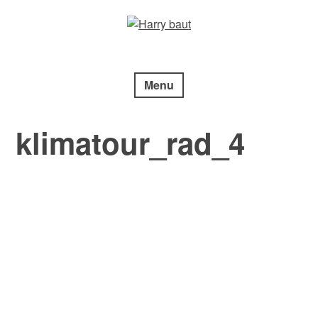
Skip
to
content
Menu
klimatour_rad_4