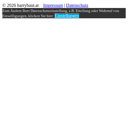
© 2026 harrybaut.at
Impressum
|
Datenschutz
Zum Ändern Ihrer Datenschutzeinstellung, z.B. Erteilung oder Widerruf von
Einstellungen
Einwilligungen, klicken Sie hier: