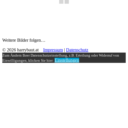
Weitere Bilder folgen…
© 2026 harrybaut.at
Impressum
|
Datenschutz
Zum Ändern Ihrer Datenschutzeinstellung, z.B. Erteilung oder Widerruf von
Einstellungen
Einwilligungen, klicken Sie hier: