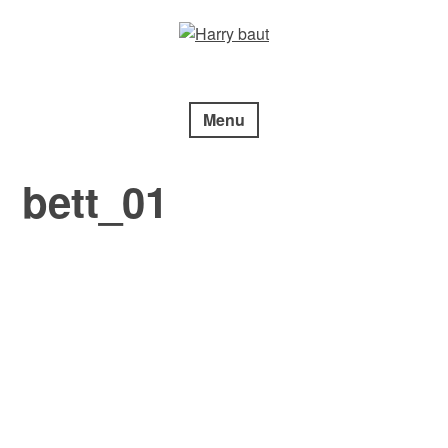
Skip
to
content
Menu
bett_01